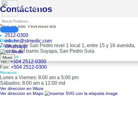
Contáctenos
▼
Honduras
Sucursal Honduras
2512-0300
Dirección:
info.hn@stmedic.com
Zona viva de San Pedro nivel 1 local 1, entre 15 y 16 avenida,
Whatsapp
11 calle del barrio Suyapa, San Pedro Sula
Teléfonos:
Menú
Tel.:
+504 2512-0300
Fax:
+504 2512-0300
Horarios:
Lunes a Viernes: 8:00 am a 5:00 pm
Sábados: 8:00 am a 12:00 md
Ver direccion en Waze
Ver direccion en Maps