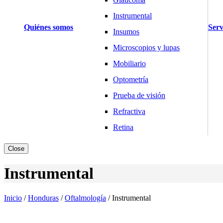
Instrumental
Quiénes somos
Serv
Insumos
Microscopios y lupas
Mobiliario
Optometría
Prueba de visión
Refractiva
Retina
Básculas y Balanzas
Close
Industria
Instrumental
Salud y Hogar
Cardiología
Inicio
/
Honduras
/
Oftalmología
/
Instrumental
Desfibriladores
Electrocardiógrafos