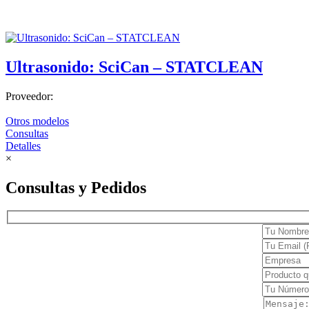
Electrocardiógrafos
Holters y MAPA
Ultrasonido: SciCan – STATCLEAN
Monitores
Cuidado en casa
Proveedor:
Confort
Otros modelos
Movilidad
Consultas
Detalles
Terapia y rehabilitación
×
Dermatología
Consultas y Pedidos
Cirugía
Clínica
Estética
Láser
Diagnóstico
Equipos