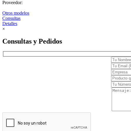
Proveedor:
Hospitalario
Otros modelos
Consultas
Manejo
Detalles
Quirúrgico
×
Insumos médicos
Consultas y Pedidos
Laboratorio
Cristalería
Laboratorio clínico
Laboratorio control de calidad
Mobiliario médico
Consultorio
Hospitalario
Monitoreo
Signos vitales
Neonatología