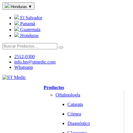
Honduras
▼
El Salvador
Panamá
Guatemala
Honduras
2512-0300
info.hn@stmedic.com
Whatsapp
Productos
Oftalmología
Catarata
Córnea
Diagnóstico
Glaucoma