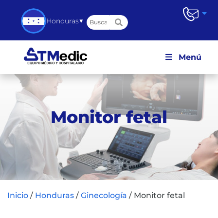
▼
Honduras
Menú
Monitor fetal
Inicio
/
Honduras
/
Ginecología
/
Monitor fetal