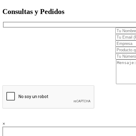
Electrocardiógrafos
Consultas y Pedidos
Monitores
Desfibriladores
Holters y MAPA
Cuidado en casa
Movilidad y ayuda
Confort
Terapia y rehabilitación
Dermatología
Clínica
Láser
Estética Facial y Corporal
Cirugía
×
Diagnóstico