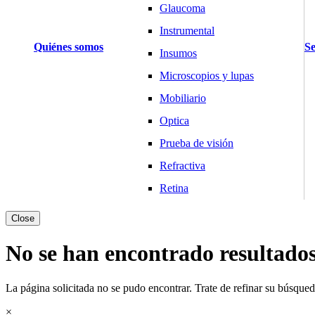
Glaucoma
Instrumental
Quiénes somos
Se
Insumos
Microscopios y lupas
Mobiliario
Optica
Prueba de visión
Refractiva
Retina
Básculas y Balanzas
Close
Pesaje Clínico
No se han encontrado resultado
Pesaje Laboratorio
Pesaje Industria
La página solicitada no se pudo encontrar. Trate de refinar su búsqueda
Cardiología
×