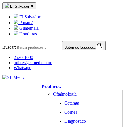
El Salvador
▼
El Salvador
Panamá
Guatemala
Honduras
Buscar:
Botón de búsqueda
2530-1000
info.es@stmedic.com
Whatsapp
Productos
Oftalmología
Catarata
Córnea
Diagnóstico