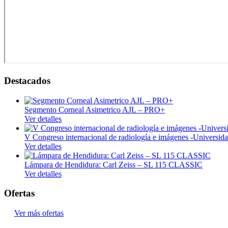
Termo e Hidroterapia
Magnetoterapia
Mecanoterapia
Oscilación Profunda
Tecarterapia
Destacados
Ginecología
Colposcopia y Diagnóstico
Segmento Corneal Asimetrico AJL – PRO+
Ver detalles
Crioterapia
Diagnóstico
V Congreso internacional de radiología e imágenes -Univers
Ver detalles
Doppler fetal
Lámpara de Hendidura: Carl Zeiss – SL 115 CLASSIC
Instrumental
Ver detalles
Examen médico
Ofertas
Hospitalario
Ver más ofertas
Manejo