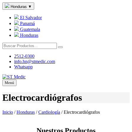
Honduras
▼
El Salvador
Panamá
Guatemala
Honduras
2512-0300
info.hn@stmedic.com
Whatsapp
Menú
Electrocardiógrafos
Inicio
/
Honduras
/
Cardiología
/
Electrocardiógrafos
Nuestros Productos