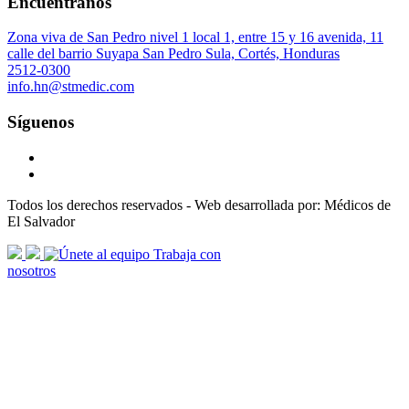
Encuéntranos
Zona viva de San Pedro nivel 1 local 1, entre 15 y 16 avenida, 11
calle del barrio Suyapa San Pedro Sula, Cortés, Honduras
2512-0300
info.hn@stmedic.com
Síguenos
Todos los derechos reservados - Web desarrollada por: Médicos de
El Salvador
scroll
Trabaja con
arrow
nosotros