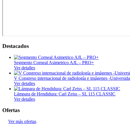
Termo e Hidroterapia
Magnetoterapia
Mecanoterapia
Oscilación Profunda
Tecarterapia
Destacados
Ginecología
Colposcopia y Diagnóstico
Segmento Corneal Asimetrico AJL – PRO+
Ver detalles
Crioterapia
Diagnóstico
V Congreso internacional de radiología e imágenes -Univers
Ver detalles
Doppler fetal
Lámpara de Hendidura: Carl Zeiss – SL 115 CLASSIC
Instrumental
Ver detalles
Examen médico
Ofertas
Hospitalario
Ver más ofertas
Manejo