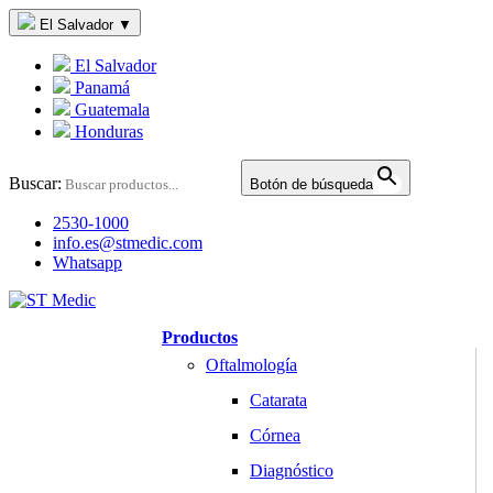
El Salvador
▼
El Salvador
Panamá
Guatemala
Honduras
Buscar:
Botón de búsqueda
2530-1000
info.es@stmedic.com
Whatsapp
Productos
Oftalmología
Catarata
Córnea
Diagnóstico