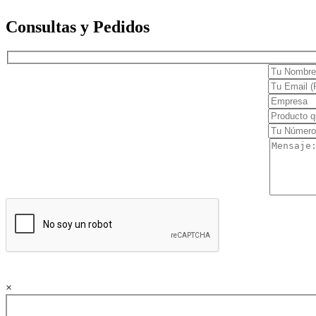
Electrocardiógrafos
Consultas y Pedidos
Monitores
Desfibriladores
Holters y MAPA
Cuidado en casa
Movilidad y ayuda
Confort
Terapia y rehabilitación
Dermatología
Clínica
Láser
Estética Facial y Corporal
Cirugía
×
Diagnóstico