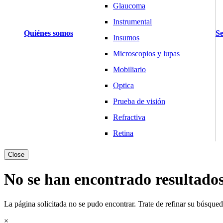
Glaucoma
Instrumental
Quiénes somos
Se
Insumos
Microscopios y lupas
Mobiliario
Optica
Prueba de visión
Refractiva
Retina
Básculas y Balanzas
Close
Pesaje Clínico
No se han encontrado resultado
Pesaje Laboratorio
Pesaje Industria
La página solicitada no se pudo encontrar. Trate de refinar su búsqueda
Cardiología
×