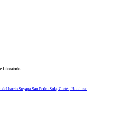
e laboratorio.
lle del barrio Suyapa San Pedro Sula, Cortés, Honduras