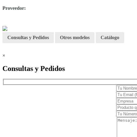
Proveedor:
Electrocardiógrafos
Holters y MAPA
Monitores
Consultas y Pedidos
Otros modelos
Catálogo
Cuidado en casa
Confort
×
Movilidad
Consultas y Pedidos
Terapia y rehabilitación
Dermatología
Cirugía
Clínica
Estética
Láser
Diagnóstico
Equipos