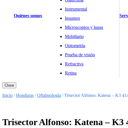
Instrumental
Quiénes somos
Serv
Insumos
Microscopios y lupas
Mobiliario
Optometría
Prueba de visión
Refractiva
Retina
Básculas y Balanzas
Close
Industria
Inicio
/
Honduras
/
Oftalmología
/
Trisector Alfonso: Katena – K3 41
Salud y Hogar
Cardiología
Desfibriladores
Trisector Alfonso: Katena – K3
Electrocardiógrafos