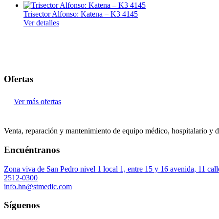
Trisector Alfonso: Katena – K3 4145
Magnetoterapia
Ver detalles
Mecanoterapia
Oscilación Profunda
Tecarterapia
Ofertas
Ginecología
Colposcopia
Ver más ofertas
Crioterapia
Diagnóstico
Venta, reparación y mantenimiento de equipo médico, hospitalario y d
Doppler fetal
Encuéntranos
Material descartable
Zona viva de San Pedro nivel 1 local 1, entre 15 y 16 avenida, 11 ca
Monitor fetal
2512-0300
info.hn@stmedic.com
Ultrasonidos
Instrumental
Síguenos
Examen médico