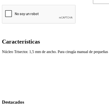
Insumos
Endoscopia
Estroboscopia
Flexible
Luz frontal
Características
Rígida
Núcleo Trisector. 1,5 mm de ancho. Para cirugía manual de pequeñas 
Torres de endoscopía
Equipo de emergencia
Camillas y Otros
Desfribiladores
Ultrasonidos Portátil
Fisioterapia y rehabilitación
Electroterapia
Destacados
Hidroterapia