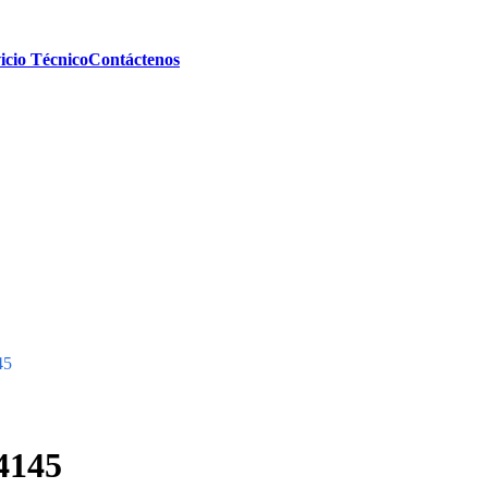
icio Técnico
Contáctenos
45
 4145