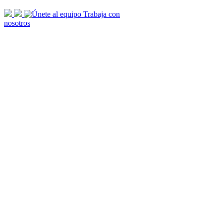
scroll
Trabaja con
arrow
nosotros