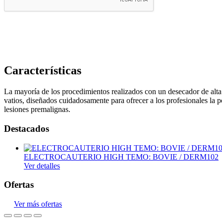
Insumos
Endoscopia
Estroboscopia
Flexible
Características
Luz frontal
La mayoría de los procedimientos realizados con un desecador de alta
Rígida
vatios, diseñados cuidadosamente para ofrecer a los profesionales la 
lesiones premalignas.
Torres de endoscopía
Equipo de emergencia
Destacados
Camillas y Otros
ELECTROCAUTERIO HIGH TEMO: BOVIE / DERM102
Desfribiladores
Ver detalles
Ultrasonidos Portátil
Ofertas
Fisioterapia y rehabilitación
Ver más ofertas
Electroterapia
Hidroterapia