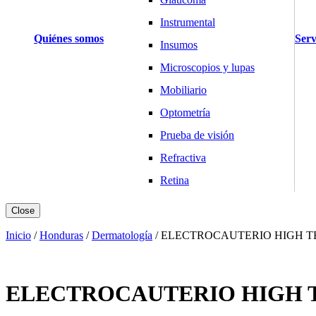
Instrumental
Quiénes somos
Serv
Insumos
Microscopios y lupas
Mobiliario
Optometría
Prueba de visión
Refractiva
Retina
Básculas y Balanzas
Close
Industria
Inicio
/
Honduras
/
Dermatología
/
ELECTROCAUTERIO HIGH TE
Salud y Hogar
Cardiología
ELECTROCAUTERIO HIGH T
Desfibriladores
Electrocardiógrafos