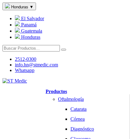
Honduras
▼
El Salvador
Panamá
Guatemala
Honduras
2512-0300
info.hn@stmedic.com
Whatsapp
Productos
Oftalmología
Catarata
Córnea
Diagnóstico
Glaucoma