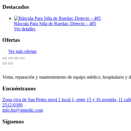
Destacados
Magnetoterapia
Mecanoterapia
Báscula Para Silla de Ruedas: Detecto – 485
Oscilación Profunda
Ver detalles
Tecarterapia
Ofertas
Ginecología
Ver más ofertas
Colposcopia
Crioterapia
Diagnóstico
Venta, reparación y mantenimiento de equipo médico, hospitalario y d
Doppler fetal
Encuéntranos
Material descartable
Zona viva de San Pedro nivel 1 local 1, entre 15 y 16 avenida, 11 ca
Monitor fetal
2512-0300
info.hn@stmedic.com
Ultrasonidos
Síguenos
Instrumental
Examen médico