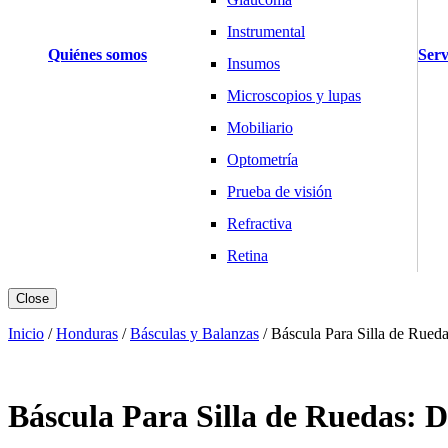
Instrumental
Quiénes somos
Serv
Insumos
Microscopios y lupas
Mobiliario
Optometría
Prueba de visión
Refractiva
Retina
Básculas y Balanzas
Close
Industria
Inicio
/
Honduras
/
Básculas y Balanzas
/
Báscula Para Silla de Rueda
Salud y Hogar
Cardiología
Báscula Para Silla de Ruedas: D
Desfibriladores
Electrocardiógrafos