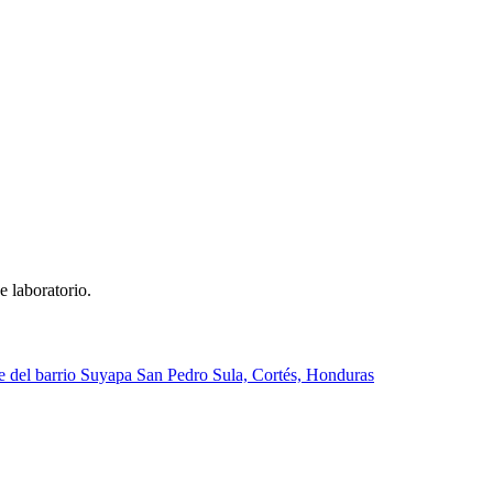
e laboratorio.
lle del barrio Suyapa San Pedro Sula, Cortés, Honduras