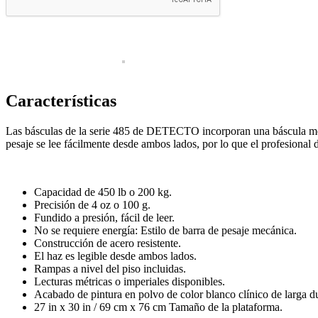
Insumos
Endoscopia
Estroboscopia
Flexible
Características
Luz frontal
Las básculas de la serie 485 de DETECTO incorporan una báscula médic
Rígida
pesaje se lee fácilmente desde ambos lados, por lo que el profesional d
Torres de endoscopía
Equipo de emergencia
Capacidad de 450 lb o 200 kg.
Camillas y Otros
Precisión de 4 oz o 100 g.
Fundido a presión, fácil de leer.
Desfribiladores
No se requiere energía: Estilo de barra de pesaje mecánica.
Construcción de acero resistente.
Ultrasonidos Portátil
El haz es legible desde ambos lados.
Rampas a nivel del piso incluidas.
Fisioterapia y rehabilitación
Lecturas métricas o imperiales disponibles.
Acabado de pintura en polvo de color blanco clínico de larga d
Electroterapia
27 in x 30 in / 69 cm x 76 cm Tamaño de la plataforma.
Hidroterapia