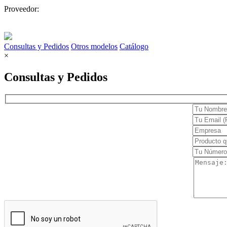
Proveedor:
Electrocardiógrafos
Holters y MAPA
Consultas y Pedidos
Otros modelos
Catálogo
Monitores
×
Cuidado en casa
Consultas y Pedidos
Confort
Movilidad
Terapia y rehabilitación
Dermatología
Cirugía
Clínica
Estética
Láser
Diagnóstico
Equipos