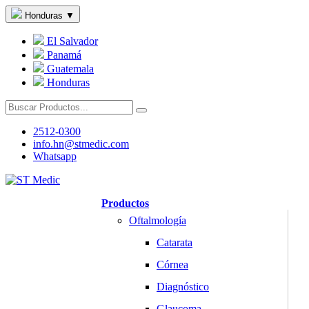
Honduras
▼
El Salvador
Panamá
Guatemala
Honduras
2512-0300
info.hn@stmedic.com
Whatsapp
Productos
Oftalmología
Catarata
Córnea
Diagnóstico
Glaucoma