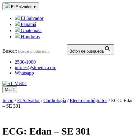
El Salvador
▼
El Salvador
Panamá
Guatemala
Honduras
Buscar:
Botón de búsqueda
2530-1000
info.es@stmedic.com
Whatsapp
Menú
Inicio
/
El Salvador
/
Cardiología
/
Electrocardiógrafos
/
ECG: Edan
– SE 301
ECG: Edan – SE 301