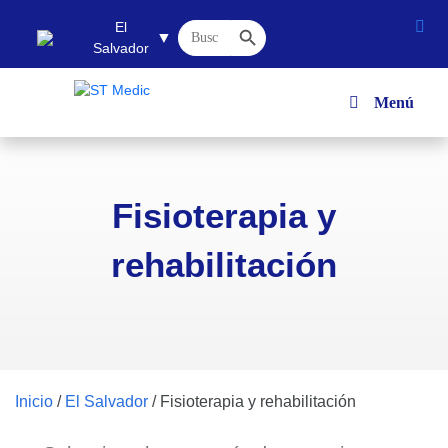
Botón de búsqueda
Buscar:
El
▼
Salvador
Menú
Fisioterapia y
rehabilitación
Inicio
/
El Salvador
/
Fisioterapia y rehabilitación