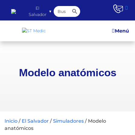
Botón de búsqueda
Buscar:
El
▼
Salvador
Menú
Modelo anatómicos
Inicio
/
El Salvador
/
Simuladores
/
Modelo
anatómicos