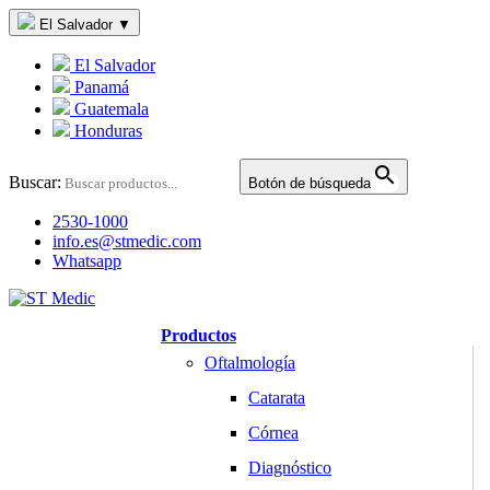
El Salvador
▼
El Salvador
Panamá
Guatemala
Honduras
Buscar:
Botón de búsqueda
2530-1000
info.es@stmedic.com
Whatsapp
Productos
Oftalmología
Catarata
Córnea
Diagnóstico