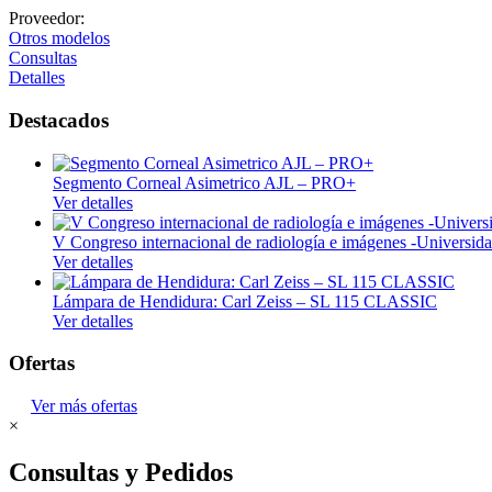
Equipos
Proveedor:
Otros modelos
Insumos
Consultas
Detalles
Endoscopia
Destacados
Estroboscopia
Endoscopia Flexible
Segmento Corneal Asimetrico AJL – PRO+
Luz frontal
Ver detalles
Laparoscopia (Rígida)
V Congreso internacional de radiología e imágenes -Univers
Torres de Video
Ver detalles
Equipo de emergencia
Lámpara de Hendidura: Carl Zeiss – SL 115 CLASSIC
Ver detalles
Camillas y Otros
Ofertas
Desfibriladores
Ultrasonidos Portátil
Ver más ofertas
×
Fisioterapia y rehabilitación
Consultas y Pedidos
Electroterapia, Ultrasonido