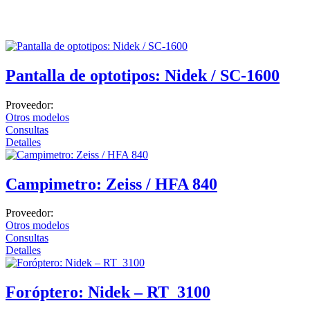
Electrocardiógrafos
Monitores
Desfibriladores
Pantalla de optotipos: Nidek / SC-1600
Holters y MAPA
Cuidado en casa
Proveedor:
Otros modelos
Movilidad y ayuda
Consultas
Confort
Detalles
Terapia y rehabilitación
Campimetro: Zeiss / HFA 840
Dermatología
Clínica
Proveedor:
Otros modelos
Láser
Consultas
Detalles
Estética Facial y Corporal
Cirugía
Foróptero: Nidek – RT_3100
Diagnóstico