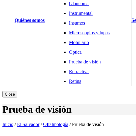
Glaucoma
Instrumental
Quiénes somos
Se
Insumos
Microscopios y lupas
Mobiliario
Optica
Prueba de visión
Refractiva
Retina
Básculas y Balanzas
Close
Pesaje Clínico
Prueba de visión
Pesaje Laboratorio
Pesaje Industria
Inicio
/
El Salvador
/
Oftalmología
/
Prueba de visión
Cardiología