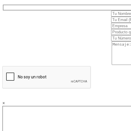
Termo e Hidroterapia
Magnetoterapia
Mecanoterapia
Oscilación Profunda
Tecarterapia
Ginecología
Colposcopia y Diagnóstico
Crioterapia
Diagnóstico
Doppler fetal
Instrumental
×
Examen médico
Hospitalario
Manejo