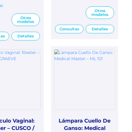
r:
Otros
modelos
Otros
modelos
Consultas
Detalles
tas
Detalles
culo Vaginal:
Lámpara Cuello De
ter – CUSCO /
Ganso: Medical