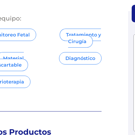
 equipo:
itoreo Fetal
Tratamiento y
Cirugía
Material
Diagnóstico
scartable
rioterapia
os Productos