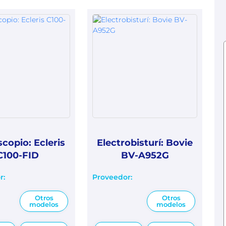
copio: Ecleris
Electrobisturí: Bovie
C100-FID
BV-A952G
r:
Proveedor:
Otros
Otros
modelos
modelos