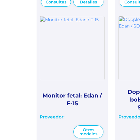
Consultas
Detalles
Consul
Dopp
Monitor fetal: Edan /
bol
F-15
Proveedor:
Proveedo
Otros
modelos