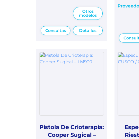
Proveedo
Otros
modelos
Consultas
Detalles
Consul
Pistola De Crioterapia:
Espe
Cooper Sugical –
Ries