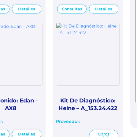
tas
Detalles
Consultas
Detalles
sonido: Edan –
Kit De Diagnóstico:
AX8
Heine – A_153.24.422
r:
Proveedor:
tas
Detalles
Otros