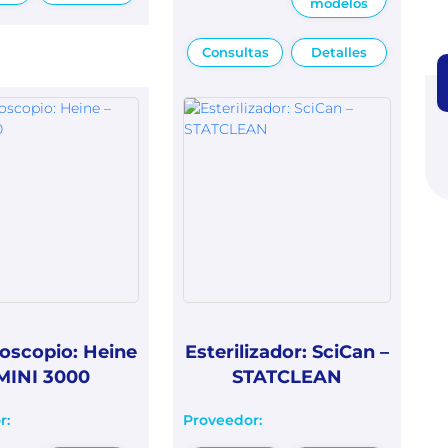
modelos
Consultas
Detalles
oscopio: Heine
Esterilizador: SciCan –
MINI 3000
STATCLEAN
r:
Proveedor: