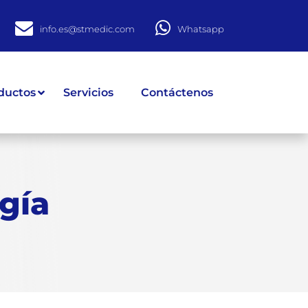
info.es@stmedic.com
Whatsapp
ductos
Servicios
Contáctenos
gía