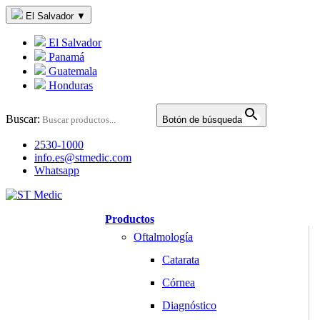
El Salvador
▼
El Salvador
Panamá
Guatemala
Honduras
Buscar:
Botón de búsqueda
2530-1000
info.es@stmedic.com
Whatsapp
Productos
Oftalmología
Catarata
Córnea
Diagnóstico