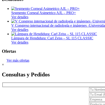
Quirúrgico
Insumos médicos
Segmento Corneal Asimetrico AJL – PRO+
Ver detalles
Laboratorio
Laboratorio clínico
V Congreso internacional de radiología e imágenes -Univers
Ver detalles
Laboratorio control de calidad
Lámpara de Hendidura: Carl Zeiss – SL 115 CLASSIC
Cristalería
Ver detalles
Mobiliario médico
Ofertas
Consultorio
Ver más ofertas
Hospitalario
×
Monitoreo
Consultas y Pedidos
Signos vitales
Neonatología
Odontología
Unidades dentales