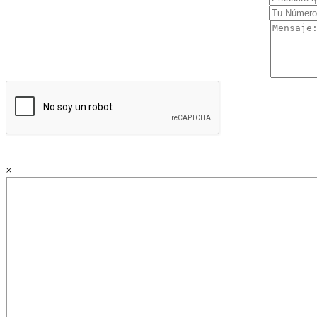
Compresores y aspiración dental
Instrumental rotatorio
Rayos-X dental
Microscopios y Lupas
Láser dental
Autoclaves
Ortopedia
Movilidad soporte
×
Trauma
Otorrinolaringología
Unidades de Otorrino
Instrumental
Diagnóstico
Insumos e implantes