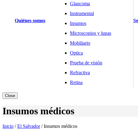
Glaucoma
Instrumental
Quiénes somos
Se
Insumos
Microscopios y lupas
Mobiliario
Optica
Prueba de visión
Refractiva
Retina
Básculas y Balanzas
Close
Pesaje Clínico
Insumos médicos
Pesaje Laboratorio
Pesaje Industria
Inicio
/
El Salvador
/
Insumos médicos
Cardiología