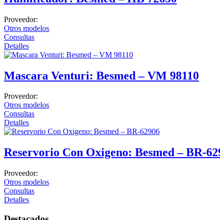
Termo e Hidroterapia
Proveedor:
Magnetoterapia
Otros modelos
Consultas
Mecanoterapia
Detalles
Oscilación Profunda
Tecarterapia
Mascara Venturi: Besmed – VM 98110
Ginecología
Proveedor:
Colposcopia y Diagnóstico
Otros modelos
Consultas
Crioterapia
Detalles
Diagnóstico
Doppler fetal
Reservorio Con Oxigeno: Besmed – BR-62
Instrumental
Proveedor:
Examen médico
Otros modelos
Consultas
Hospitalario
Detalles
Manejo
Destacados