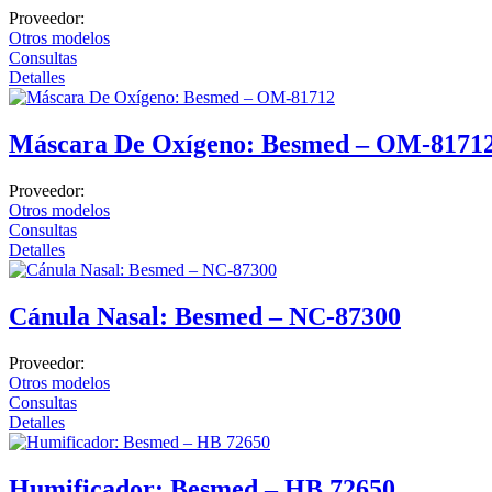
Equipos
Proveedor:
Otros modelos
Insumos
Consultas
Detalles
Endoscopia
Estroboscopia
Máscara De Oxígeno: Besmed – OM-8171
Endoscopia Flexible
Luz frontal
Proveedor:
Otros modelos
Laparoscopia (Rígida)
Consultas
Detalles
Torres de Video
Equipo de emergencia
Cánula Nasal: Besmed – NC-87300
Camillas y Otros
Proveedor:
Desfibriladores
Otros modelos
Ultrasonidos Portátil
Consultas
Detalles
Fisioterapia y rehabilitación
Electroterapia, Ultrasonido
Humificador: Besmed – HB 72650