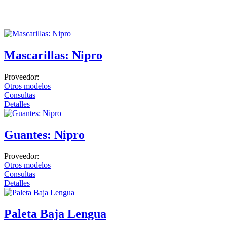
Electrocardiógrafos
Monitores
Desfibriladores
Mascarillas: Nipro
Holters y MAPA
Cuidado en casa
Proveedor:
Otros modelos
Movilidad y ayuda
Consultas
Confort
Detalles
Terapia y rehabilitación
Guantes: Nipro
Dermatología
Clínica
Proveedor:
Otros modelos
Láser
Consultas
Detalles
Estética Facial y Corporal
Cirugía
Paleta Baja Lengua
Diagnóstico