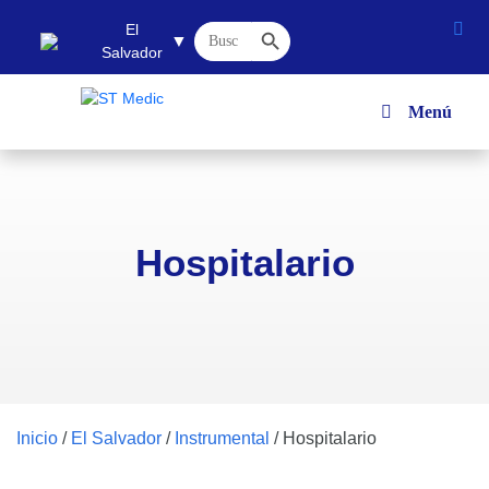
Botón de búsqueda
Buscar:
El
▼
Salvador
Menú
Hospitalario
Inicio
/
El Salvador
/
Instrumental
/
Hospitalario