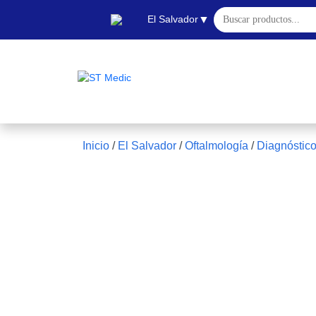
Buscar:
▼
El Salvador
Inicio
/
El Salvador
/
Oftalmología
/
Diagnóstic