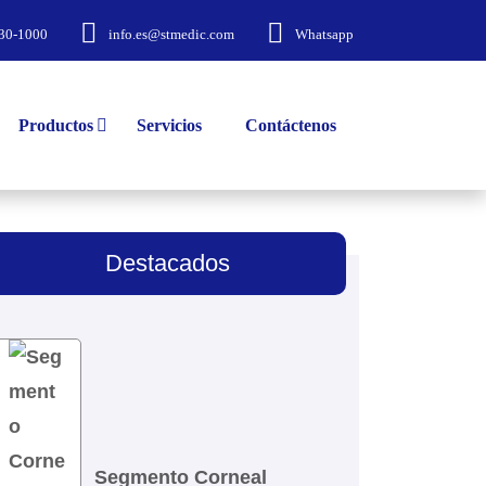
30-1000
info.es@stmedic.com
Whatsapp
Productos
Servicios
Contáctenos
Destacados
Segmento Corneal