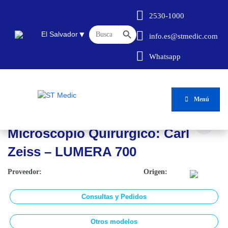
2530-1000
Botón de búsqueda
Buscar:
▼
El Salvador
info.es@stmedic.com
Whatsapp
Inicio
/
El Salvador
/
Oftalmología
/
Diagnóstico
/
Microscopio Quirúrgico: Carl Zeiss – LUMERA 700
Menú
Microscopio Quirúrgico: Carl
Zeiss – LUMERA 700
Proveedor:
Origen:
Consultas y Pedidos
Otros modelos