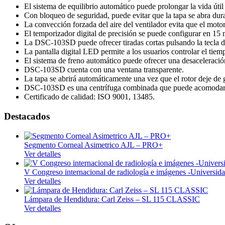
Quirúrgico
El sistema de equilibrio automático puede prolongar la vida útil 
Con bloqueo de seguridad, puede evitar que la tapa se abra dur
Insumos médicos
La convección forzada del aire del ventilador evita que el motor
El temporizador digital de precisión se puede configurar en 15 
Laboratorio
La DSC-103SD puede ofrecer tiradas cortas pulsando la tecla d
La pantalla digital LED permite a los usuarios controlar el tiem
Laboratorio clínico
El sistema de freno automático puede ofrecer una desaceleració
DSC-103SD cuenta con una ventana transparente.
Laboratorio control de calidad
La tapa se abrirá automáticamente una vez que el rotor deje de g
Cristalería
DSC-103SD es una centrífuga combinada que puede acomodar m
Certificado de calidad: ISO 9001, 13485.
Mobiliario médico
Destacados
Consultorio
Hospitalario
Segmento Corneal Asimetrico AJL – PRO+
Monitoreo
Ver detalles
Signos vitales
V Congreso internacional de radiología e imágenes -Univers
Ver detalles
Neonatología
Odontología
Lámpara de Hendidura: Carl Zeiss – SL 115 CLASSIC
Ver detalles
Unidades dentales