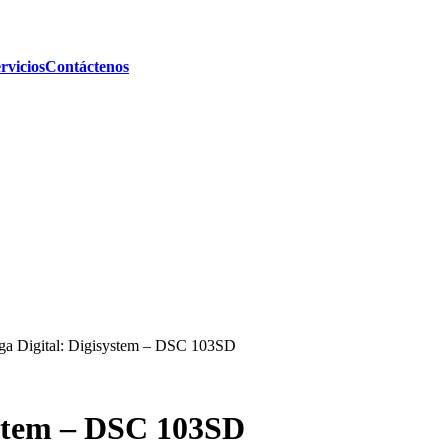
rvicios
Contáctenos
uga Digital: Digisystem – DSC 103SD
ystem – DSC 103SD