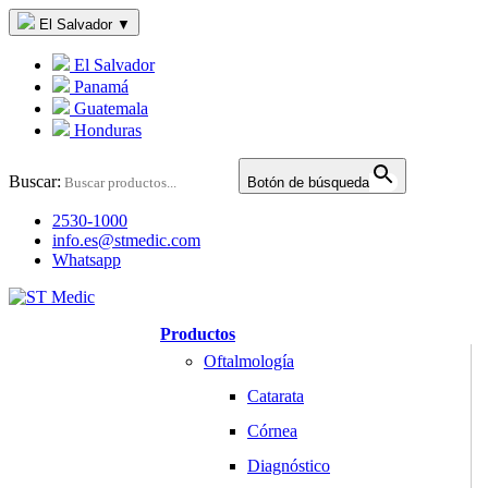
El Salvador
▼
El Salvador
Panamá
Guatemala
Honduras
Buscar:
Botón de búsqueda
2530-1000
info.es@stmedic.com
Whatsapp
Productos
Oftalmología
Catarata
Córnea
Diagnóstico