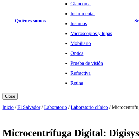
Glaucoma
Instrumental
Quiénes somos
Se
Insumos
Microscopios y lupas
Mobiliario
Optica
Prueba de visión
Refractiva
Retina
Básculas y Balanzas
Close
Pesaje Clínico
Inicio
/
El Salvador
/
Laboratorio
/
Laboratorio clínico
/
Microcentríf
Pesaje Laboratorio
Pesaje Industria
Microcentrífuga Digital: Digis
Cardiología