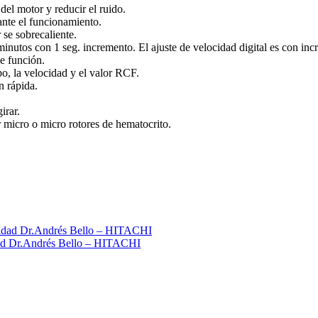
del motor y reducir el ruido.
ante el funcionamiento.
 se sobrecaliente.
minutos con 1 seg. incremento. El ajuste de velocidad digital es con in
e función.
po, la velocidad y el valor RCF.
n rápida.
irar.
icro o micro rotores de hematocrito.
idad Dr.Andrés Bello – HITACHI