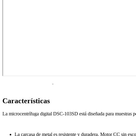
Termo e Hidroterapia
Magnetoterapia
Mecanoterapia
Oscilación Profunda
Tecarterapia
Ginecología
Colposcopia y Diagnóstico
Crioterapia
Diagnóstico
Doppler fetal
Características
Instrumental
Examen médico
La microcentrífuga digital DSC-103SD está diseñada para muestras peq
Hospitalario
Manejo
La carcasa de metal es resistente y duradera. Motor CC sin esco