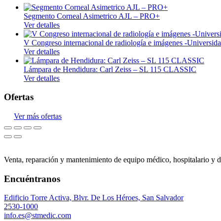
Quirúrgico
Segmento Corneal Asimetrico AJL – PRO+
Insumos médicos
Ver detalles
Laboratorio
V Congreso internacional de radiología e imágenes -Univers
Ver detalles
Laboratorio clínico
Laboratorio control de calidad
Lámpara de Hendidura: Carl Zeiss – SL 115 CLASSIC
Ver detalles
Cristalería
Ofertas
Mobiliario médico
Ver más ofertas
Consultorio
Hospitalario
Monitoreo
Venta, reparación y mantenimiento de equipo médico, hospitalario y d
Signos vitales
Encuéntranos
Neonatología
Odontología
Edificio Torre Activa, Blvr. De Los Héroes, San Salvador
2530-1000
Unidades dentales
info.es@stmedic.com