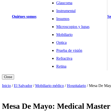
Glaucoma
Instrumental
Quiénes somos
Se
Insumos
Microscopios y lupas
Mobiliario
Optica
Prueba de visión
Refractiva
Retina
Básculas y Balanzas
Close
Pesaje Clínico
Inicio
/
El Salvador
/
Mobiliario médico
/
Hospitalario
/
Mesa De Mayo
Pesaje Laboratorio
Pesaje Industria
Mesa De Mayo: Medical Master
Cardiología