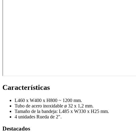
Termo e Hidroterapia
Magnetoterapia
Mecanoterapia
Oscilación Profunda
Tecarterapia
Ginecología
Colposcopia y Diagnóstico
Crioterapia
Diagnóstico
Características
Doppler fetal
L460 x W400 x H800 ~ 1200 mm.
Instrumental
Tubo de acero inoxidable ø 32 x 1,2 mm.
Examen médico
Tamaño de la bandeja: L485 x W330 x H25 mm.
4 unidades Rueda de 2″.
Hospitalario
Destacados
Manejo