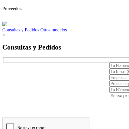
Electrocardiógrafos
Proveedor:
Monitores
Desfibriladores
Consultas y Pedidos
Otros modelos
Holters y MAPA
×
Cuidado en casa
Consultas y Pedidos
Movilidad y ayuda
Confort
Terapia y rehabilitación
Dermatología
Clínica
Láser
Estética Facial y Corporal
Cirugía
Diagnóstico