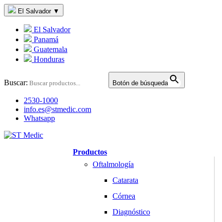
El Salvador
▼
El Salvador
Panamá
Guatemala
Honduras
Buscar:
Botón de búsqueda
2530-1000
info.es@stmedic.com
Whatsapp
Productos
Oftalmología
Catarata
Córnea
Diagnóstico