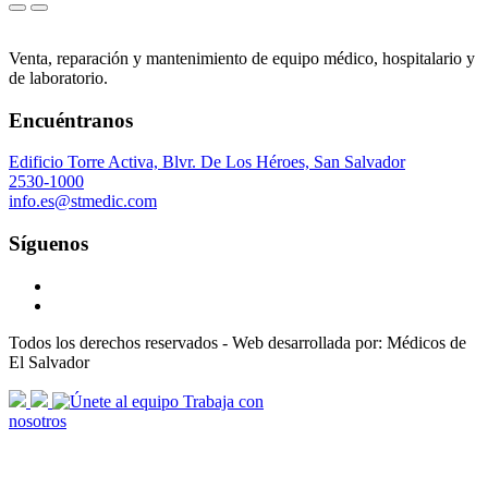
Venta, reparación y mantenimiento de equipo médico, hospitalario y
de laboratorio.
Encuéntranos
Edificio Torre Activa, Blvr. De Los Héroes, San Salvador
2530-1000
info.es@stmedic.com
Síguenos
Todos los derechos reservados - Web desarrollada por: Médicos de
El Salvador
scroll
Trabaja con
arrow
nosotros