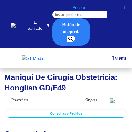
Buscar:
El
Botón de
▼
Salvador
búsqueda
Inicio
/
El Salvador
/
Simuladores
/
Materno e infantil
/
Maniquí De Cirugía Obstetricia: Honglian GD/F49
Menú
Maniquí De Cirugía Obstetricia:
Honglian GD/F49
Proveedor:
Origen:
Consultas y Pedidos