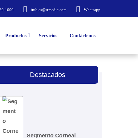
30-1000
info.es@stmedic.com
Whatsapp
Productos
Servicios
Contáctenos
Destacados
Segmento Corneal