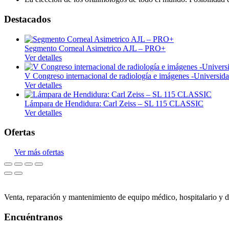
Quirúrgico
Destacados
Insumos médicos
Laboratorio
Segmento Corneal Asimetrico AJL – PRO+
Laboratorio clínico
Ver detalles
Laboratorio control de calidad
V Congreso internacional de radiología e imágenes -Univers
Ver detalles
Cristalería
Lámpara de Hendidura: Carl Zeiss – SL 115 CLASSIC
Mobiliario médico
Ver detalles
Consultorio
Ofertas
Hospitalario
Ver más ofertas
Monitoreo
Signos vitales
Neonatología
Venta, reparación y mantenimiento de equipo médico, hospitalario y d
Odontología
Encuéntranos
Unidades dentales