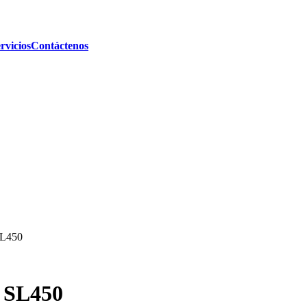
rvicios
Contáctenos
SL450
/ SL450