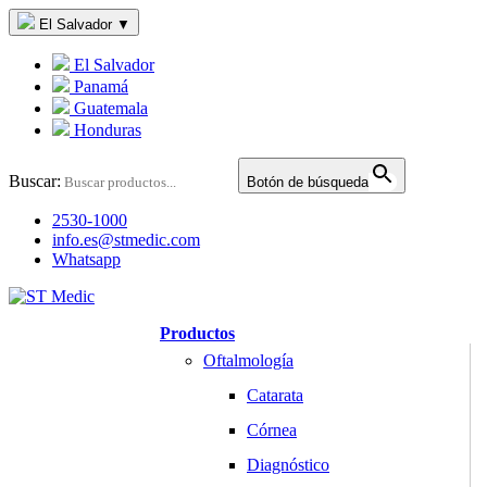
El Salvador
▼
El Salvador
Panamá
Guatemala
Honduras
Buscar:
Botón de búsqueda
2530-1000
info.es@stmedic.com
Whatsapp
Productos
Oftalmología
Catarata
Córnea
Diagnóstico