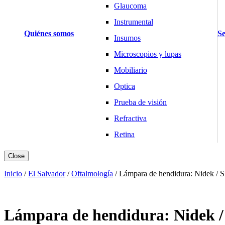
Glaucoma
Instrumental
Quiénes somos
Se
Insumos
Microscopios y lupas
Mobiliario
Optica
Prueba de visión
Refractiva
Retina
Básculas y Balanzas
Close
Pesaje Clínico
Inicio
/
El Salvador
/
Oftalmología
/
Lámpara de hendidura: Nidek / 
Pesaje Laboratorio
Pesaje Industria
Lámpara de hendidura: Nidek 
Cardiología