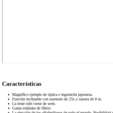
Termo e Hidroterapia
Magnetoterapia
Mecanoterapia
Oscilación Profunda
Tecarterapia
Ginecología
Colposcopia y Diagnóstico
Crioterapia
Diagnóstico
Doppler fetal
Características
Instrumental
Examen médico
Magnífico ejemplo de óptica e ingeniería japonesa.
Función inclinable con aumento de 25x y ranura de 8 m.
Hospitalario
La lente rubí viene de serie.
Manejo
Gama estándar de filtros
La elección de los oftalmólogos de todo el mundo. Posibilida