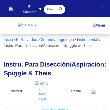
Botón de búsqueda
Buscar:
El
▼
Salvador
Menú
Inicio
/
El Salvador
/
Otorrinolaringología
/
Instrumental
/
Instru. Para Disección/Aspiración: Spiggle & Theis
Instru. Para Disección/Aspiración:
Spiggle & Theis
Proveedor:
Origen: