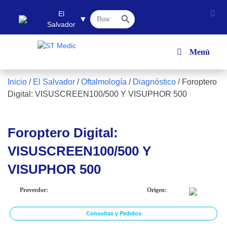
Botón de búsqueda
Buscar:
El
▼
Salvador
Menú
Inicio
/
El Salvador
/
Oftalmología
/
Diagnóstico
/
Foroptero
Digital: VISUSCREEN100/500 Y VISUPHOR 500
Foroptero Digital:
VISUSCREEN100/500 Y
VISUPHOR 500
Proveedor:
Origen:
Consultas y Pedidos