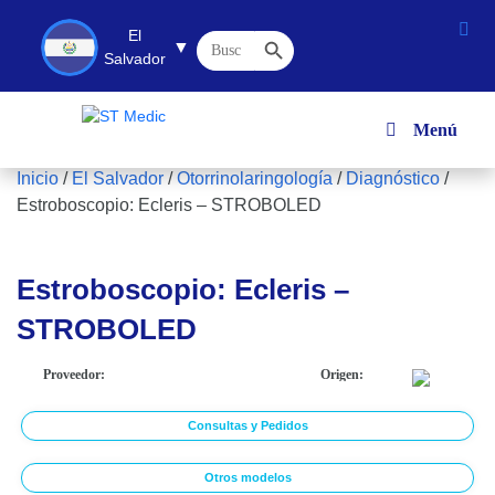
Botón de búsqueda
El
Buscar:
▼
Salvador
Menú
Inicio
/
El Salvador
/
Otorrinolaringología
/
Diagnóstico
/
Estroboscopio: Ecleris – STROBOLED
Estroboscopio: Ecleris –
STROBOLED
Proveedor:
Origen:
Consultas y Pedidos
Otros modelos