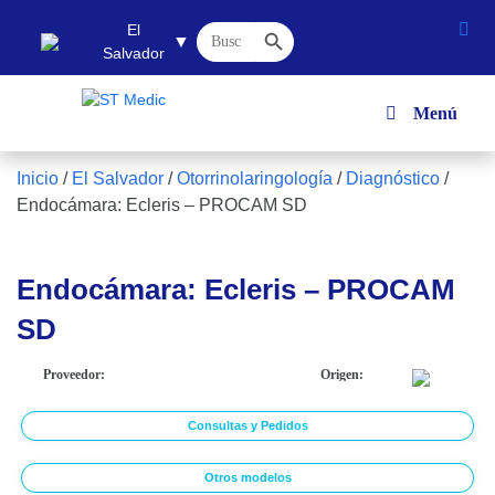
Botón de búsqueda
Buscar:
El
▼
Salvador
Menú
Inicio
/
El Salvador
/
Otorrinolaringología
/
Diagnóstico
/
Endocámara: Ecleris – PROCAM SD
Endocámara: Ecleris – PROCAM
SD
Proveedor:
Origen:
Consultas y Pedidos
Otros modelos