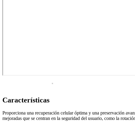
Termo e Hidroterapia
Magnetoterapia
Mecanoterapia
Oscilación Profunda
Tecarterapia
Ginecología
Colposcopia y Diagnóstico
Crioterapia
Diagnóstico
Doppler fetal
Características
Instrumental
Examen médico
Proporciona una recuperación celular óptima y una preservación avanza
mejoradas que se centran en la seguridad del usuario, como la rotación
Hospitalario
Manejo