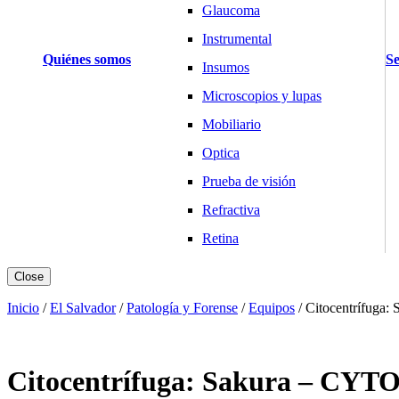
Glaucoma
Instrumental
Quiénes somos
Se
Insumos
Microscopios y lupas
Mobiliario
Optica
Prueba de visión
Refractiva
Retina
Básculas y Balanzas
Close
Pesaje Clínico
Inicio
/
El Salvador
/
Patología y Forense
/
Equipos
/
Citocentrífuga
Pesaje Laboratorio
Pesaje Industria
Citocentrífuga: Sakura – CYT
Cardiología