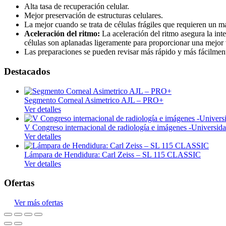
Quirúrgico
Alta tasa de recuperación celular.
Mejor preservación de estructuras celulares.
Insumos médicos
La mejor cuando se trata de células frágiles que requieren un m
Aceleración del ritmo:
La aceleración del ritmo asegura la int
Laboratorio
células son aplanadas ligeramente para proporcionar una mejor v
Las preparaciones se pueden revisar más rápido y más fácilmente
Laboratorio clínico
Destacados
Laboratorio control de calidad
Cristalería
Segmento Corneal Asimetrico AJL – PRO+
Mobiliario médico
Ver detalles
Consultorio
V Congreso internacional de radiología e imágenes -Univers
Hospitalario
Ver detalles
Monitoreo
Lámpara de Hendidura: Carl Zeiss – SL 115 CLASSIC
Ver detalles
Signos vitales
Ofertas
Neonatología
Odontología
Ver más ofertas
Unidades dentales