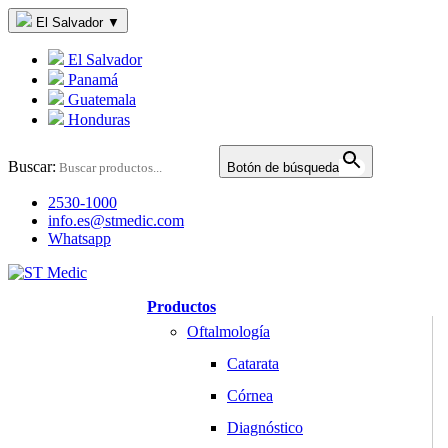
El Salvador
▼
El Salvador
Panamá
Guatemala
Honduras
Buscar:
Botón de búsqueda
2530-1000
info.es@stmedic.com
Whatsapp
Productos
Oftalmología
Catarata
Córnea
Diagnóstico