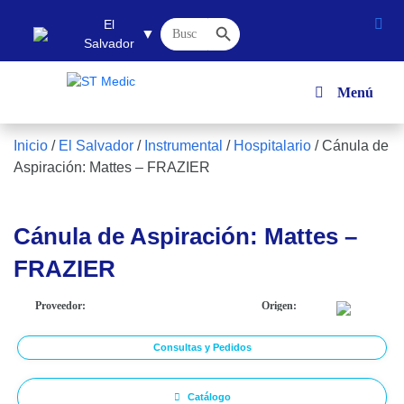
Botón de búsqueda
Buscar:
El
▼
Salvador
Menú
Inicio
/
El Salvador
/
Instrumental
/
Hospitalario
/
Cánula de
Aspiración: Mattes – FRAZIER
Cánula de Aspiración: Mattes –
FRAZIER
Proveedor:
Origen:
Consultas y Pedidos
Catálogo