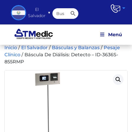
Botón de búsqueda
El
Buscar:
▼
Salvador
Menú
Inicio
/
El Salvador
/
Básculas y Balanzas
/
Pesaje
Clínico
/
Báscula De Diálisis: Detecto – ID-3636S-
855RMP