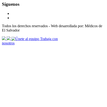
Síguenos
Todos los derechos reservados - Web desarrollada por: Médicos de
El Salvador
scroll
Trabaja con
arrow
nosotros