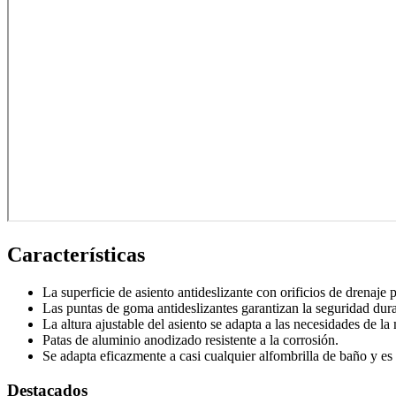
Termo e Hidroterapia
Magnetoterapia
Mecanoterapia
Oscilación Profunda
Tecarterapia
Ginecología
Colposcopia y Diagnóstico
Crioterapia
Diagnóstico
Características
Doppler fetal
La superficie de asiento antideslizante con orificios de drenaje
Instrumental
Las puntas de goma antideslizantes garantizan la seguridad dura
Examen médico
La altura ajustable del asiento se adapta a las necesidades de la
Patas de aluminio anodizado resistente a la corrosión.
Hospitalario
Se adapta eficazmente a casi cualquier alfombrilla de baño y es
Manejo
Destacados