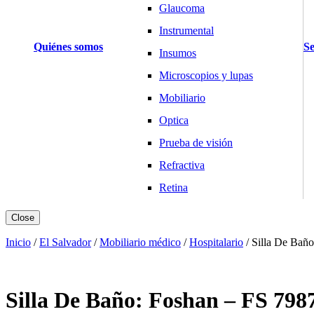
Glaucoma
Instrumental
Quiénes somos
Se
Insumos
Microscopios y lupas
Mobiliario
Optica
Prueba de visión
Refractiva
Retina
Básculas y Balanzas
Close
Pesaje Clínico
Inicio
/
El Salvador
/
Mobiliario médico
/
Hospitalario
/
Silla De Bañ
Pesaje Laboratorio
Pesaje Industria
Silla De Baño: Foshan – FS 798
Cardiología