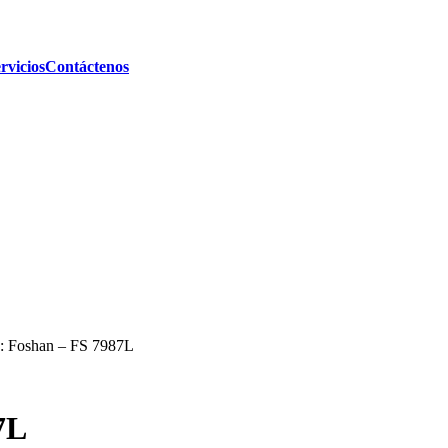
rvicios
Contáctenos
o: Foshan – FS 7987L
7L