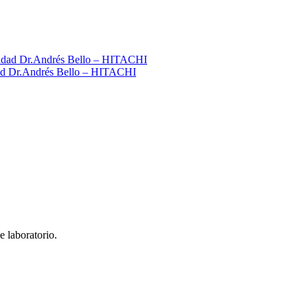
idad Dr.Andrés Bello – HITACHI
e laboratorio.