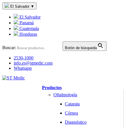
El Salvador
▼
El Salvador
Panamá
Guatemala
Honduras
Buscar:
Botón de búsqueda
2530-1000
info.es@stmedic.com
Whatsapp
Productos
Oftalmología
Catarata
Córnea
Diagnóstico