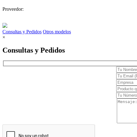
Electrocardiógrafos
Proveedor:
Monitores
Desfibriladores
Consultas y Pedidos
Otros modelos
Holters y MAPA
×
Cuidado en casa
Consultas y Pedidos
Movilidad y ayuda
Confort
Terapia y rehabilitación
Dermatología
Clínica
Láser
Estética Facial y Corporal
Cirugía
Diagnóstico