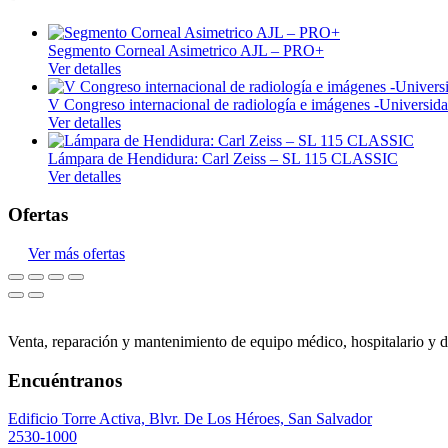
Quirúrgico
Insumos médicos
Segmento Corneal Asimetrico AJL – PRO+
Ver detalles
Laboratorio
V Congreso internacional de radiología e imágenes -Univers
Laboratorio clínico
Ver detalles
Laboratorio control de calidad
Lámpara de Hendidura: Carl Zeiss – SL 115 CLASSIC
Cristalería
Ver detalles
Mobiliario médico
Ofertas
Consultorio
Ver más ofertas
Hospitalario
Monitoreo
Signos vitales
Venta, reparación y mantenimiento de equipo médico, hospitalario y d
Neonatología
Encuéntranos
Odontología
Edificio Torre Activa, Blvr. De Los Héroes, San Salvador
Unidades dentales
2530-1000