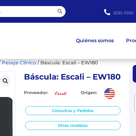
Botón de búsqueda
2530-1000
Quiénes somos
Pro
/
Pesaje Clínico
/
Báscula: Escali – EW180
Báscula: Escali – EW180
Proveedor:
Origen:
Consultas y Pedidos
Otros modelos