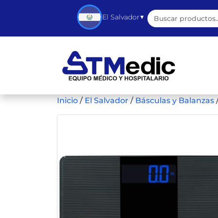
Buscar:
▼
El Salvador
Inicio
/
El Salvador
/
Básculas y Balanzas