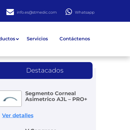
info.es@stmedic.com
Whatsapp
ductos
Servicios
Contáctenos
Destacados
Segmento Corneal
Asimetrico AJL – PRO+
Ver detalles