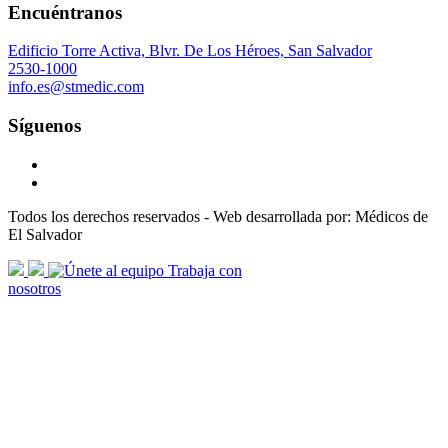
Encuéntranos
Edificio Torre Activa, Blvr. De Los Héroes, San Salvador
2530-1000
info.es@stmedic.com
Síguenos
Todos los derechos reservados - Web desarrollada por: Médicos de
El Salvador
scroll
Trabaja con
arrow
nosotros