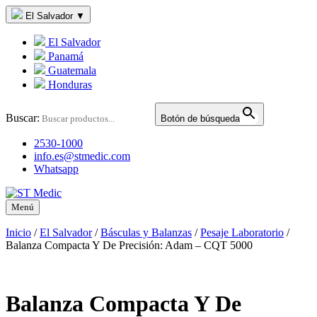
El Salvador
▼
El Salvador
Panamá
Guatemala
Honduras
Buscar:
Botón de búsqueda
2530-1000
info.es@stmedic.com
Whatsapp
Menú
Inicio
/
El Salvador
/
Básculas y Balanzas
/
Pesaje Laboratorio
/
Balanza Compacta Y De Precisión: Adam – CQT 5000
Balanza Compacta Y De