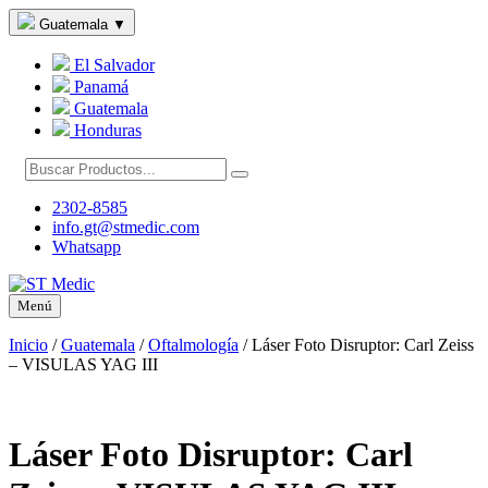
Guatemala
▼
El Salvador
Panamá
Guatemala
Honduras
2302-8585
info.gt@stmedic.com
Whatsapp
Menú
Inicio
/
Guatemala
/
Oftalmología
/
Láser Foto Disruptor: Carl Zeiss
– VISULAS YAG III
Láser Foto Disruptor: Carl