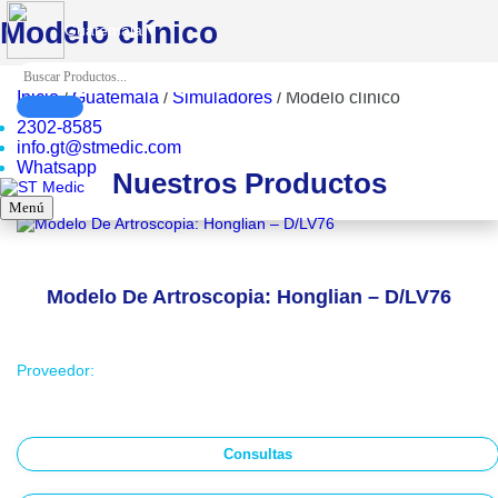
Modelo clínico
▼
Guatemala
Inicio
/
Guatemala
/
Simuladores
/
Modelo clínico
2302-8585
info.gt@stmedic.com
Whatsapp
Nuestros Productos
Menú
Modelo De Artroscopia: Honglian – D/LV76
Proveedor:
Consultas