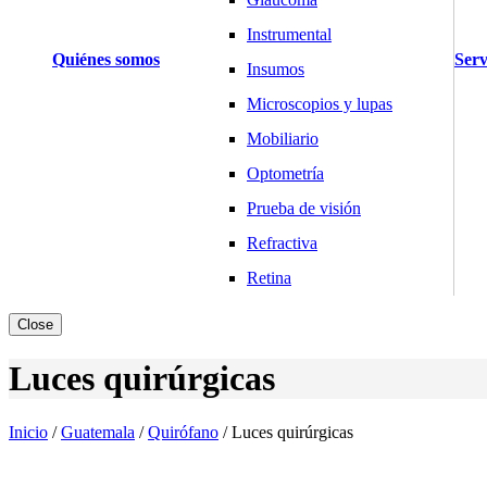
Instrumental
Quiénes somos
Serv
Insumos
Microscopios y lupas
Mobiliario
Optometría
Prueba de visión
Refractiva
Retina
Básculas y Balanzas
Close
Industria
Luces quirúrgicas
Laboratorio
Salud y Hogar
Inicio
/
Guatemala
/
Quirófano
/
Luces quirúrgicas
Cardiología
Desfibriladores