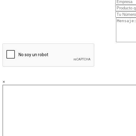
Magnetoterapia
Mecanoterapia
Oscilación Profunda
Tecarterapia
Ginecología
Colposcopia
Crioterapia
Diagnóstico
×
Doppler fetal
Material descartable
Monitor fetal
Ultrasonidos
Instrumental
Examen médico