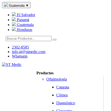
Guatemala
▼
El Salvador
Panamá
Guatemala
Honduras
2302-8585
info.gt@stmedic.com
Whatsapp
Productos
Oftalmología
Catarata
Córnea
Diagnóstico
Glaucoma