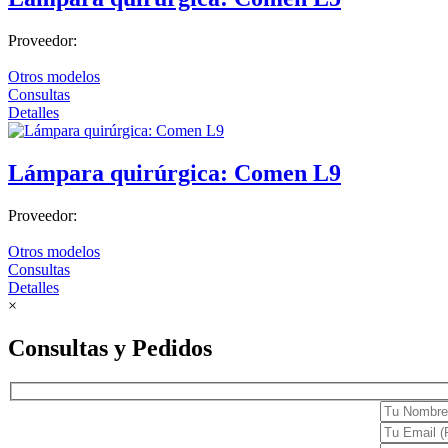
Insumos
Proveedor:
Endoscopia
Otros modelos
Consultas
Estroboscopia
Detalles
Flexible
Luz frontal
Lámpara quirúrgica: Comen L9
Rígida
Proveedor:
Torres de endoscopía
Otros modelos
Equipo de emergencia
Consultas
Camillas y Otros
Detalles
×
Desfribiladores
Consultas y Pedidos
Ultrasonidos Portátil
Fisioterapia y rehabilitación
Electroterapia
Hidroterapia