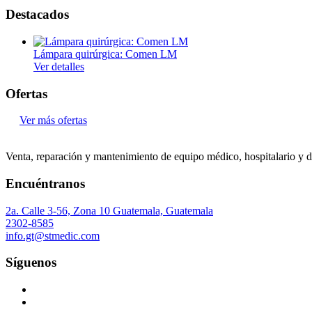
Destacados
Odontología
Autoclaves
Lámpara quirúrgica: Comen LM
Ver detalles
Compresores dentales
Instrumental rotatorio
Ofertas
Láser dental
Ver más ofertas
Radiología
Unidades dentales
Venta, reparación y mantenimiento de equipo médico, hospitalario y d
Ortopedia
Encuéntranos
Movilidad soporte
2a. Calle 3-56, Zona 10 Guatemala, Guatemala
Trauma
2302-8585
info.gt@stmedic.com
Otorrinolaringología
Síguenos
Consumibles
Diagnóstico
Instrumental