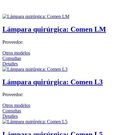
Electrocardiógrafos
Holters y MAPA
Lámpara quirúrgica: Comen LM
Monitores
Cuidado en casa
Proveedor:
Confort
Otros modelos
Movilidad
Consultas
Detalles
Terapia y rehabilitación
Dermatología
Lámpara quirúrgica: Comen L3
Cirugía
Proveedor:
Clínica
Otros modelos
Estética
Consultas
Láser
Detalles
Diagnóstico
Lámpara quirúrgica: Comen L5
Equipos