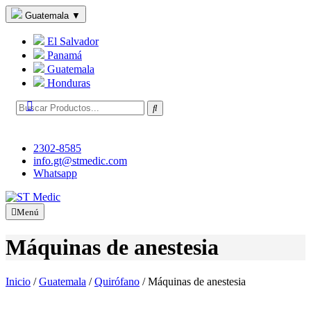
Guatemala
▼
El Salvador
Panamá
Guatemala
Honduras
2302-8585
info.gt@stmedic.com
Whatsapp
Menú
Máquinas de anestesia
Inicio
/
Guatemala
/
Quirófano
/
Máquinas de anestesia