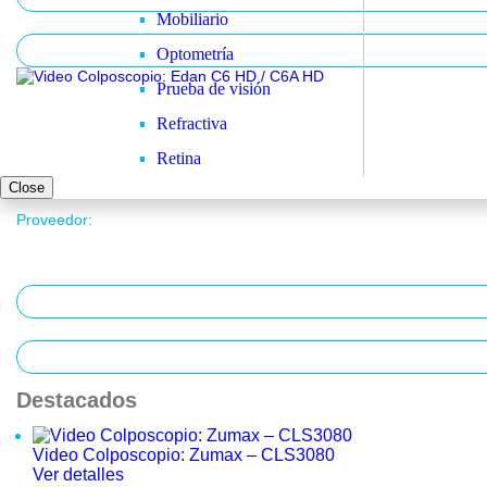
Mobiliario
Optometría
Prueba de visión
Refractiva
Retina
Close
Básculas y Balanzas
Proveedor:
Industria
Laboratorio
Salud y Hogar
Cardiología
Desfibriladores
Destacados
Electrocardiógrafos
Holters y MAPA
Video Colposcopio: Zumax – CLS3080
Monitores
Ver detalles