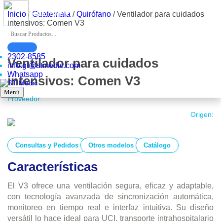
▼
Guatemala
Inicio
/
Guatemala
/
Quirófano
/
Ventilador para cuidados
intensivos: Comen V3
2302-8585
Ventilador para cuidados
info.gt@stmedic.com
Whatsapp
intensivos: Comen V3
Menú
Proveedor:
Origen:
Consultas y Pedidos
Otros modelos
Catálogo
Características
El V3 ofrece una ventilación segura, eficaz y adaptable,
con tecnología avanzada de sincronización automática,
monitoreo en tiempo real e interfaz intuitiva. Su diseño
versátil lo hace ideal para UCI, transporte intrahospitalario