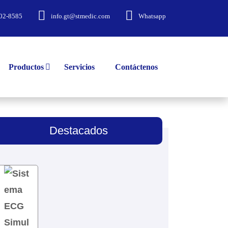
02-8585
info.gt@stmedic.com
Whatsapp
Productos
Servicios
Contáctenos
Destacados