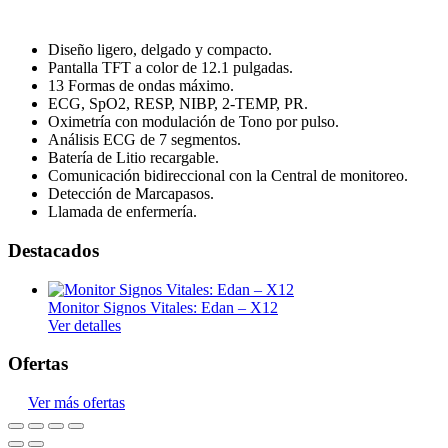
Camillas y Otros
Desfribiladores
Diseño ligero, delgado y compacto.
Pantalla TFT a color de 12.1 pulgadas.
Ultrasonidos Portátil
13 Formas de ondas máximo.
ECG, SpO2, RESP, NIBP, 2-TEMP, PR.
Fisioterapia y rehabilitación
Oximetría con modulación de Tono por pulso.
Análisis ECG de 7 segmentos.
Electroterapia
Batería de Litio recargable.
Hidroterapia
Comunicación bidireccional con la Central de monitoreo.
Detección de Marcapasos.
Magnetoterapia
Llamada de enfermería.
Mecanoterapia
Destacados
Oscilación Profunda
Tecarterapia
Monitor Signos Vitales: Edan – X12
Ver detalles
Ginecología
Ofertas
Colposcopia
Crioterapia
Ver más ofertas
Diagnóstico