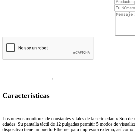
Cirugía
Clínica
Estética
Láser
Diagnóstico
Equipos
Insumos
Endoscopia
Estroboscopia
Flexible
Características
Luz frontal
Rígida
Los nuevos monitores de constantes vitales de la serie edan x Son de 
Torres de endoscopía
edades. Su pantalla táctil de 12 pulgadas permitir 5 modos de visuali
dispositivo tiene un puerto Ethernet para impresora externa, así com
Equipo de emergencia