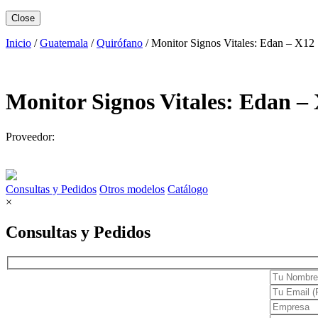
Básculas y Balanzas
Close
Industria
Inicio
/
Guatemala
/
Quirófano
/
Monitor Signos Vitales: Edan – X12
Laboratorio
Salud y Hogar
Monitor Signos Vitales: Edan –
Cardiología
Desfibriladores
Proveedor:
Electrocardiógrafos
Holters y MAPA
Consultas y Pedidos
Otros modelos
Catálogo
Monitores
×
Cuidado en casa
Consultas y Pedidos
Confort
Movilidad
Terapia y rehabilitación
Dermatología