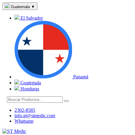
Guatemala
▼
El Salvador
Panamá
Guatemala
Honduras
2302-8585
info.gt@stmedic.com
Whatsapp