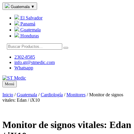
Guatemala
▼
El Salvador
Panamá
Guatemala
Honduras
2302-8585
info.gt@stmedic.com
Whatsapp
Menú
Inicio
/
Guatemala
/
Cardiología
/
Monitores
/
Monitor de signos
vitales: Edan / iX10
Monitor de signos vitales: Edan