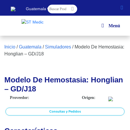
▼
Guatemala
Menú
Inicio
/
Guatemala
/
Simuladores
/
Modelo De Hemostasia:
Honglian – GD/J18
Modelo De Hemostasia: Honglian
– GD/J18
Proveedor:
Origen:
Consultas y Pedidos