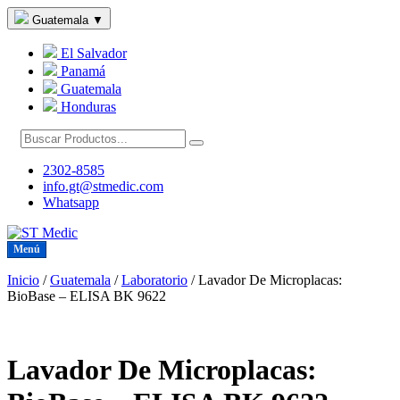
Guatemala
▼
El Salvador
Panamá
Guatemala
Honduras
2302-8585
info.gt@stmedic.com
Whatsapp
Menú
Inicio
/
Guatemala
/
Laboratorio
/
Lavador De Microplacas:
BioBase – ELISA BK 9622
Lavador De Microplacas: