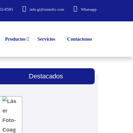
02-8585
info.gt@stmedic.com
Whatsapp
Productos
Servicios
Contáctenos
Destacados