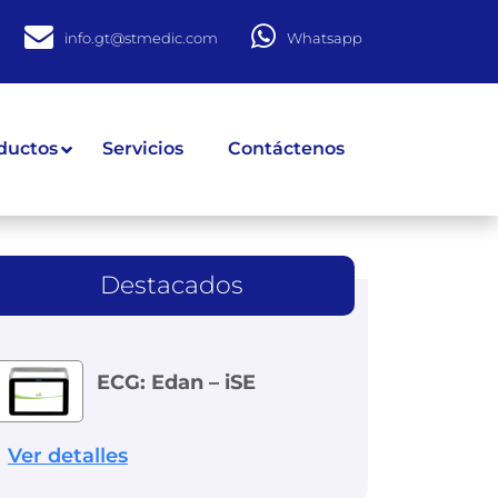
info.gt@stmedic.com
Whatsapp
ductos
Servicios
Contáctenos
Destacados
ECG: Edan – iSE
Ver detalles