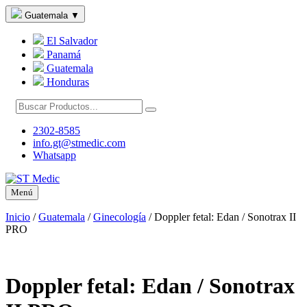
Guatemala
▼
El Salvador
Panamá
Guatemala
Honduras
2302-8585
info.gt@stmedic.com
Whatsapp
Menú
Inicio
/
Guatemala
/
Ginecología
/
Doppler fetal: Edan / Sonotrax II
PRO
Doppler fetal: Edan / Sonotrax